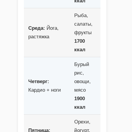
ккал
Рыба,
салаты,
Среда:
Йога,
фрукты
растяжка
1700
ккал
Бурый
рис,
Четверг:
овощи,
Кардио + ноги
мясо
1900
ккал
Орехи,
Пятница:
йогурт,