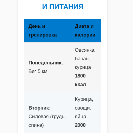
И ПИТАНИЯ
День и
Диета и
тренировка
калории
Овсянка,
банан,
Понедельник:
курица
Бег 5 км
1800
ккал
Курица,
Вторник:
овощи,
Силовая (грудь,
яйца
спина)
2000