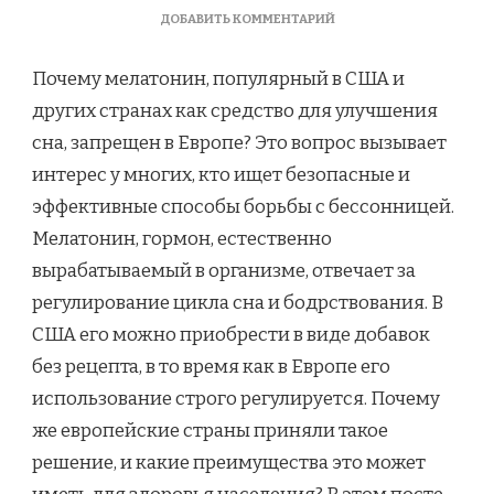
К
ДОБАВИТЬ КОММЕНТАРИЙ
ЗАПИСИ
ПОЧЕМУ
Почему мелатонин, популярный в США и
МЕЛАТОНИН
ЗАПРЕЩЕН
других странах как средство для улучшения
В
сна, запрещен в Европе? Это вопрос вызывает
ЕВРОПЕ:
ПРИЧИНЫ
интерес у многих, кто ищет безопасные и
И
эффективные способы борьбы с бессонницей.
ПОСЛЕДСТВИЯ
Мелатонин, гормон, естественно
вырабатываемый в организме, отвечает за
регулирование цикла сна и бодрствования. В
США его можно приобрести в виде добавок
без рецепта, в то время как в Европе его
использование строго регулируется. Почему
же европейские страны приняли такое
решение, и какие преимущества это может