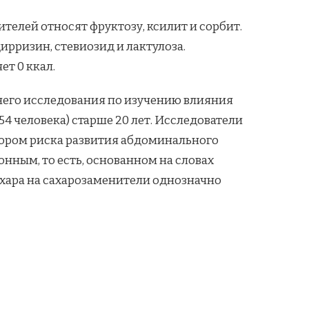
елей относят фруктозу, ксилит и сорбит.
ирризин, стевиозид и лактулоза.
ет 0 ккал.
етнего исследования по изучению влияния
 человека) старше 20 лет. Исследователи
тором риска развития абдоминального
нным, то есть, основанном на словах
ахара на сахарозаменители однозначно