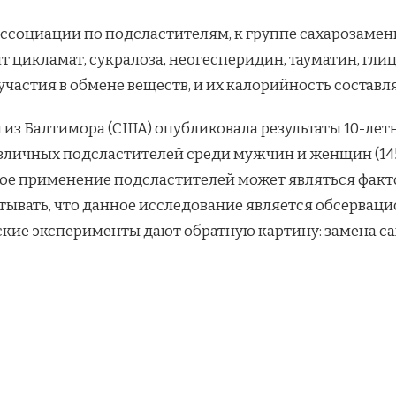
оциации по подсластителям, к группе сахарозаменит
т цикламат, сукралоза, неогесперидин, тауматин, глиц
астия в обмене веществ, и их калорийность составля
ей из Балтимора (США) опубликовала результаты 10-л
личных подсластителей среди мужчин и женщин (1454
ное применение подсластителей может являться фак
тывать, что данное исследование является обсервацио
еские эксперименты дают обратную картину: замена с