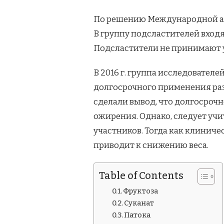
По решению Международной асс
В группу подсластителей входя
Подсластители не принимают уч
В 2016 г. группа исследовател
долгосрочного применения раз
сделали вывод, что долгосроч
ожирения. Однако, следует учи
участников. Тогда как клинич
приводит к снижению веса.
Table of Contents
Фруктоза
Суканат
Патока