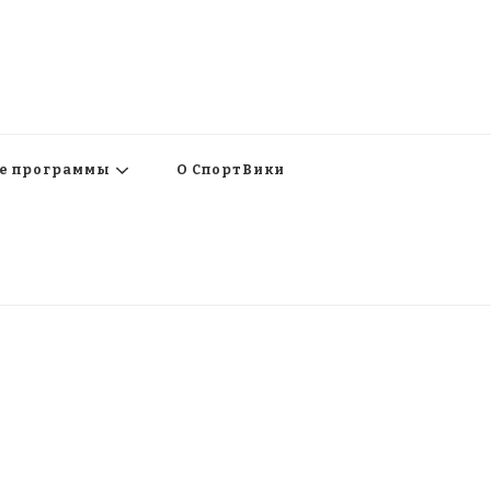
е программы
О СпортВики