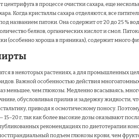
 центрифуга в процессе очистки сахара, еще несколь
ара. Когда кристаллы сахара отделяются, все питате
од названием патоки. Она содержит от 20 до 25 % вод
 количество белков, органических кислот и смол. Пат
ки (особенно хороша в пряниках), содержит много ф
пирты
ся в некоторых растениях, а для промышленных цел
идов. Важной особенностью действия многоатомных 
 раз меньшее, чем глюкозы. Медленно всасываясь, мн
чнике, обусловливая прилив и задержку жидкости, 
тальтику, приводя к осмотическому поносу. По­этому
 — 15–20 г, так как более высокие дозы оказывают по
публикованных рекомендациях по диетотерапии конс
стпрандиальный подъем глюкозы крови, чем фруктоза