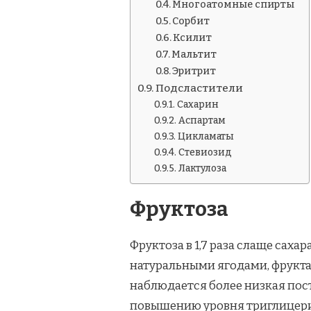
Многоатомные спирты
Сорбит
Ксилит
Мальтит
Эритрит
Подсластители
Сахарин
Аспартам
Цикламаты
Стевиозид
Лактулоза
Фруктоза
Фруктоза в 1,7 раза слаще саха
натуральными ягодами, фруктам
наблюдается более низкая пос
повышению уровня триглицери