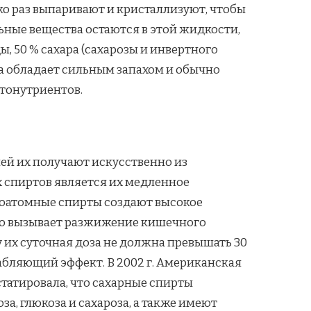
ко раз выпаривают и кристаллизуют, чтобы
льные вещества остаются в этой жидкости,
ы, 50 % сахара (сахарозы и инвертного
ока обладает сильным запахом и обычно
итонутриентов.
ей их получают искусственно из
спиртов является их медленное
огоатомные спирты создают высокое
что вызывает разжижение кишечного
 их суточная доза не должна превышать 30
слабляющий эффект. В 2002 г. Американская
татировала, что сахарные спирты
, глюкоза и сахароза, а также имеют