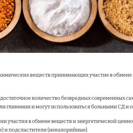
химических веществ принимающих участие в обмене в
 достаточное количество безвредных современных са
ли гликемии и могут использоваться больными CД и 
ени участия в обмене веществ и энергетической ценн
) и подсластители (некалорийные).