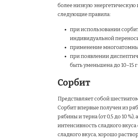
более низкую энергетическую 
следующие правила:
при использовании сорбита
индивидуальной переноси
применение многоатомных
при появлении диспептиче
быть уменьшена до 10–15 г
Сорбит
Представляет собой шестиатом
Сорбит впервые получен из ряб
рябины и терна (от 0,5 до 10 %),
интенсивность сладкого вкуса с
сладкого вкуса, хорошо раствор