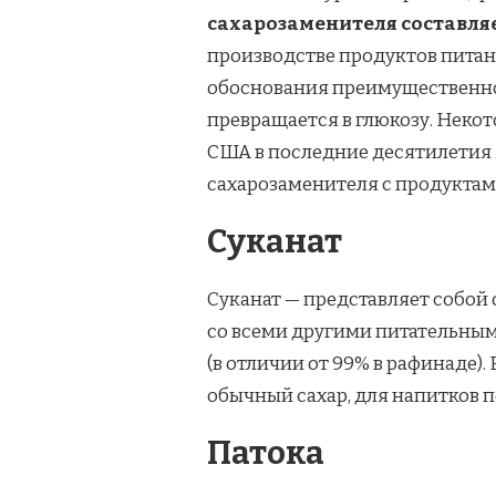
сахарозаменителя составляет
производстве продуктов питан
обоснования преимущественног
превращается в глюкозу. Неко
США в последние десятилетия 
сахарозаменителя с продуктам
Суканат
Суканат — представляет собой 
со всеми другими питательным
(в отличии от 99% в рафинаде)
обычный сахар, для напитков 
Патока