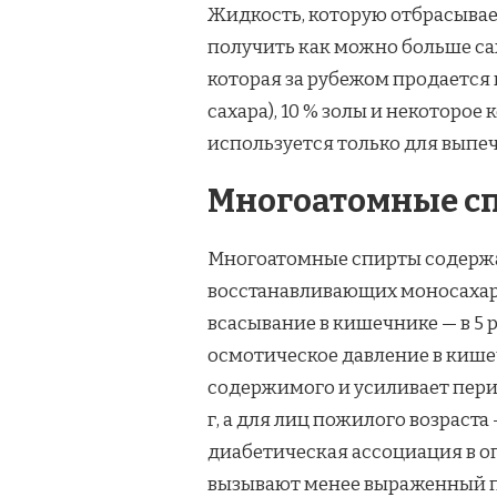
Жидкость, которую отбрасывает
получить как можно больше сах
которая за рубежом продается п
сахара), 10 % золы и некоторое
используется только для выпеч
Многоатомные с
Многоатомные спирты содержат
восстанавливающих моносахар
всасывание в кишечнике — в 5
осмотическое давление в кише
содержимого и усиливает перис
г, а для лиц пожилого возраста
диабетическая ассоциация в о
вызывают менее выраженный по