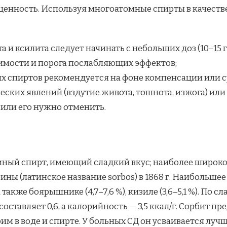
ценность. Используя многоатомные спирты в качеств
 и ксилита следует начинать с небольших доз (10–15 г
мости и порога послабляющих эффектов;
 спиртов рекомендуется на фоне компенсации или 
ских явлений (вздутие живота, тошнота, изжога) ил
 или его нужно отменить.
ный спирт, имеющий сладкий вкус; наиболее широко
ины (латинское название sorbos) в 1868 г. Наибольшее
 а также боярышнике (4,7–7,6 %), кизиле (3,6–5,1 %). По 
оставляет 0,6, а калорийность — 3,5 ккал/г. Сорбит 
им в воде и спирте. У больных СД он усваивается лучш