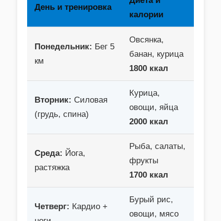
Диета и
День и тренировка
калории
Овсянка,
Понедельник:
Бег 5
банан, курица
км
1800 ккал
Курица,
Вторник:
Силовая
овощи, яйца
(грудь, спина)
2000 ккал
Рыба, салаты,
Среда:
Йога,
фрукты
растяжка
1700 ккал
Бурый рис,
Четверг:
Кардио +
овощи, мясо
ноги