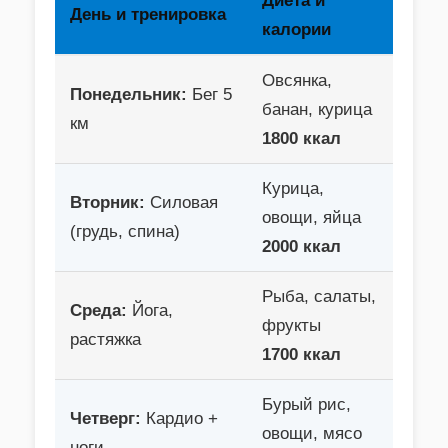
Диета и
День и тренировка
калории
Овсянка,
Понедельник:
Бег 5
банан, курица
км
1800 ккал
Курица,
Вторник:
Силовая
овощи, яйца
(грудь, спина)
2000 ккал
Рыба, салаты,
Среда:
Йога,
фрукты
растяжка
1700 ккал
Бурый рис,
Четверг:
Кардио +
овощи, мясо
ноги