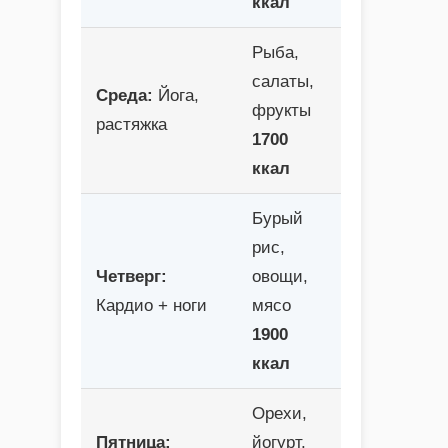
ккал
Рыба,
салаты,
Среда:
Йога,
фрукты
растяжка
1700
ккал
Бурый
рис,
Четверг:
овощи,
Кардио + ноги
мясо
1900
ккал
Орехи,
Пятница:
йогурт,