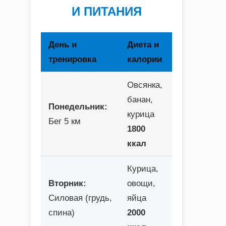
И ПИТАНИЯ
День и
Диета и
тренировка
калории
Овсянка,
банан,
Понедельник:
курица
Бег 5 км
1800
ккал
Курица,
Вторник:
овощи,
Силовая (грудь,
яйца
спина)
2000