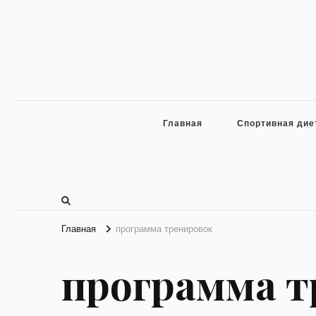
Главная
Спортивная дие
Главная
программа тренировок
программа т