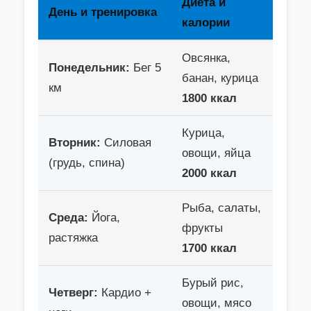
Диета и
День и тренировка
калории
Овсянка,
Понедельник:
Бег 5
банан, курица
км
1800 ккал
Курица,
Вторник:
Силовая
овощи, яйца
(грудь, спина)
2000 ккал
Рыба, салаты,
Среда:
Йога,
фрукты
растяжка
1700 ккал
Бурый рис,
Четверг:
Кардио +
овощи, мясо